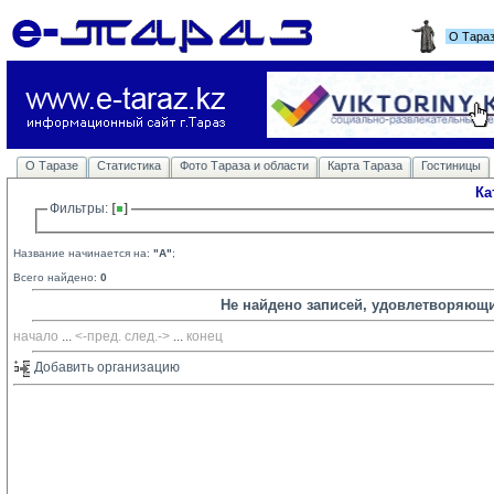
О Тара
О Таразе
Статистика
Фото Тараза и области
Карта Тараза
Гостиницы
Ка
Фильтры: 
Название начинается на:
"A"
;
Всего найдено:
0
Не найдено записей, удовлетворяющ
начало
... 
<-пред.
след.->
... 
конец
Добавить организацию 