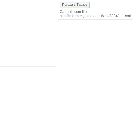
Погода в Таразе
Cannot open file 
http://informer.gismeteo.ru/xml/38341_1.xml