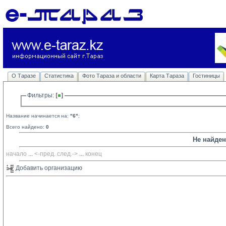
О Таразе
Статистика
Фото Тараза и области
Карта Тараза
Гостиницы
Фильтры: 
Название начинается на:
"6"
;
Всего найдено:
0
Не найде
начало
... 
<-пред.
след.->
... 
конец
Добавить организацию 