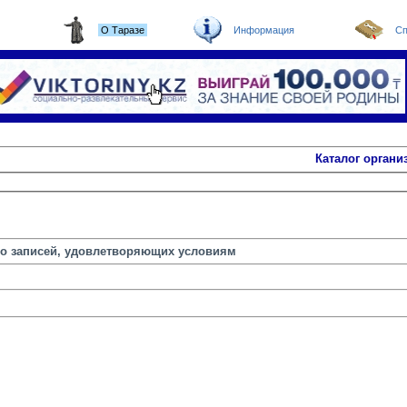
О Таразе
Информация
Сп
Каталог органи
но записей, удовлетворяющих условиям