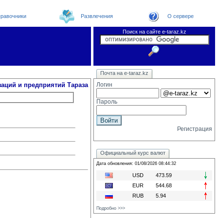
равочники
Развлечения
О сервере
Поиск на сайте e-taraz.kz
Организации
Новости
Телефоный справочник
Видеоконференция
Новости e-taraz
Почта на e-taraz.kz
Погода в Таразе
Замечания и предложения
Чат
Форум
Курсы валют
We
заций и предприятий Тараза
Логин
Пароль
Регистрация
Официальный курс валют
Дата обновления: 01/08/2026 08:44:32
USD
473.59
EUR
544.68
RUB
5.94
Подробно >>>