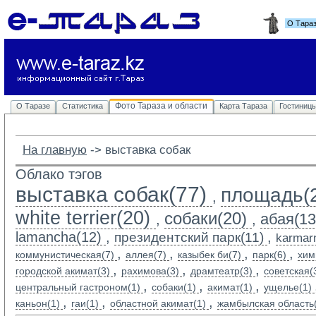
О Тара
Фото Тараза и области
О Таразе
Статистика
Карта Тараза
Гостиниц
На главную
-> 
выставка собак
Облако тэгов
выставка собак(77)
площадь(
,
white terrier(20)
собаки(20)
абая(13
,
,
lamancha(12)
,
,
президентский парк(11)
karmarn
,
,
,
,
коммунистическая(7)
аллея(7)
казыбек би(7)
парк(6)
хим
,
,
,
городской акимат(3)
рахимова(3)
драмтеатр(3)
советская(
,
,
,
центральный гастроном(1)
собаки(1)
акимат(1)
ущелье(1)
,
,
,
каньон(1)
гаи(1)
областной акимат(1)
жамбылская область