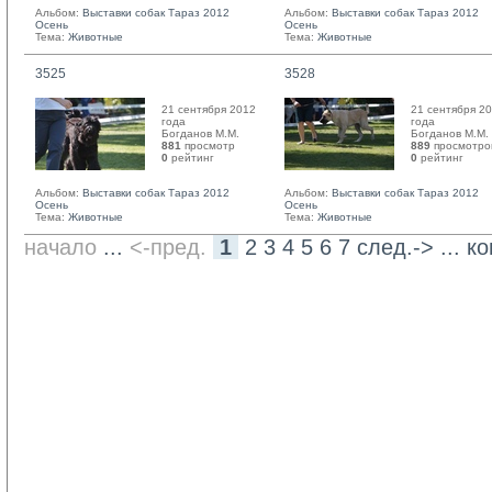
Альбом:
Выставки собак Тараз 2012
Альбом:
Выставки собак Тараз 2012
Осень
Осень
Тема:
Животные
Тема:
Животные
3525
3528
21 сентября 2012
21 сентября 2
года
года
Богданов М.М. 
Богданов М.М. 
881
просмотр
889
просмотро
0
рейтинг 
0
рейтинг 
Альбом:
Выставки собак Тараз 2012
Альбом:
Выставки собак Тараз 2012
Осень
Осень
Тема:
Животные
Тема:
Животные
начало
... 
<-пред.
1
2
3
4
5
6
7
след.->
... 
ко