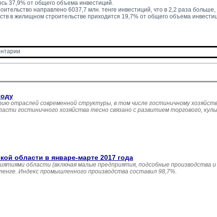
сь 37,9% от общего объема инвестиций.
ительство направлено 6037,7 млн. тенге инвестиций, что в 2,2 раза больше, ч
ств в жилищном строительстве приходится 19,7% от общего объема инвестиц
нтарии 
году
ию отраслей современной структуры, в том числе гостиничному хозяйств
асти гостиничного хозяйства тесно связано с развитием торгового, кул
й области в январе-марте 2017 года
иятиями области (включая малые предприятия, подсобные производства и
 тенге. Индекс промышленного производства составил 98,7%.