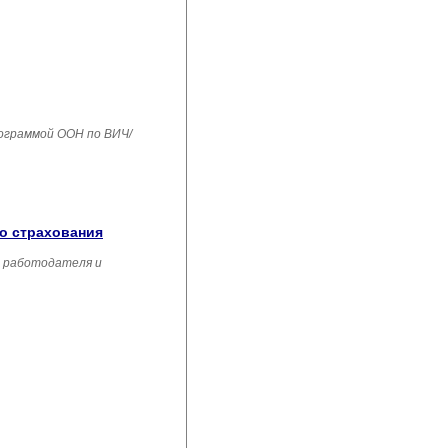
рограммой ООН по ВИЧ/
го страхования
, работодателя и