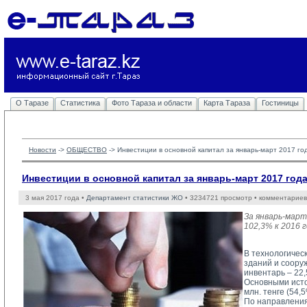
О Таразе
Статистика
Фото Тараза и области
Карта Тараза
Гостиницы
Новости
-> 
ОБЩЕСТВО
-> 
Инвестиции в основной капитал за январь-март 2017 го
Инвестиции в основной капитал за январь-март 2017 год
3 мая 2017 года •
Департамент статистики ЖО
• 3234721 просмотр • комментариев
За январь-март
102,3% к 2016 
В технологичес
зданий и соору
инвентарь – 22,
Основными исто
млн. тенге (54,
По направления