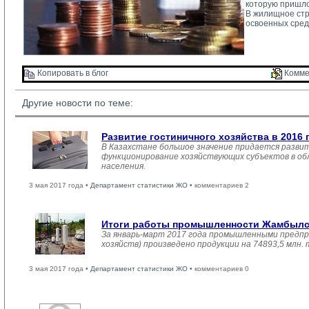
которую пришло
В жилищное стро
освоенных сред
Копировать в блог 
Комме
Другие новости по теме:
Развитие гостиничного хозяйства в 2016 
В Казахстане большое значение придается развит
функционирование хозяйствующих субъектов в обл
населения.
3 мая 2017 года •
Департамент статистики ЖО
• комментариев 2
Итоги работы промышленности Жамбылско
За январь-март 2017 года промышленными предпр
хозяйств) произведено продукции на 74893,5 млн.
3 мая 2017 года •
Департамент статистики ЖО
• комментариев 0