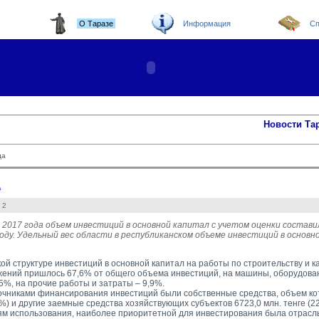
О Таразе
Информация
Сп
Новости Та
да
а
 2
 2017 года объем инвестиций в основной капитал с учетом оценки состави
году. Удельный вес области в республиканском объеме инвестиций в основн
кой структуре инвестиций в основной капитал на работы по строительству и 
жений пришлось 67,6% от общего объема инвестиций, на машины, оборудова
5%, на прочие работы и затраты – 9,9%.
чниками финансирования инвестиций были собственные средства, объем кот
5%) и другие заемные средства хозяйствующих субъектов 6723,0 млн. тенге (2
м использования, наиболее приоритетной для инвестирования была отрасль