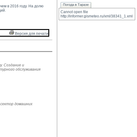
Погода в Таразе
ем в 2016 году. На долю 
ий.
Cannot open file 
http://informer.gismeteo.ru/xml/38341_1.xml
Версия для печати 
у. Создание и
ьтурного обслуживания
 сектор домашних