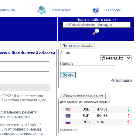
равочники
Развлечения
О сервере
Поиск на сайте e-taraz.kz
Новости
Новости e-taraz
Телефоный справочник
Видеоконференция
Почта на e-taraz.kz
Погода в Таразе
Замечания и предложения
Чат
Организации
Форум
Курсы валют
Web
раза и Жамбылской области
Логин
Пароль
Регистрация
Официальный курс валют
л 30621,6 млн.тенге или
ой капитал составил 2,5%.
Дата обновления: 01/08/2026 08:44:32
USD
473.59
капитальному ремонту
EUR
544.68
ние, инструменты,
RUB
5.94
орых составил 16691,2 
2,0% от общего объема).
Подробно >>>
 «промышленность», на 