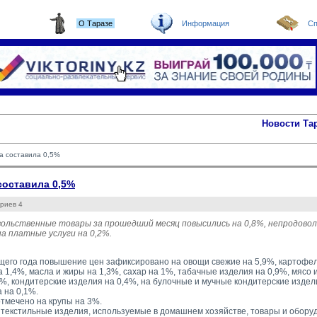
О Таразе
Информация
Сп
Новости Та
а составила 0,5%
составила 0,5%
риев 4
вольственные товары за прошедший месяц повысились на 0,8%, непродово
а платные услуги на 0,2%.
щего года повышение цен зафиксировано на овощи свежие на 5,9%, картофел
а 1,4%, масла и жиры на 1,3%, сахар на 1%, табачные изделия на 0,9%, мясо 
5%, кондитерские изделия на 0,4%, на булочные и мучные кондитерские издел
 на 0,1%.
тмечено на крупы на 3%.
 текстильные изделия, используемые в домашнем хозяйстве, товары и оборудо