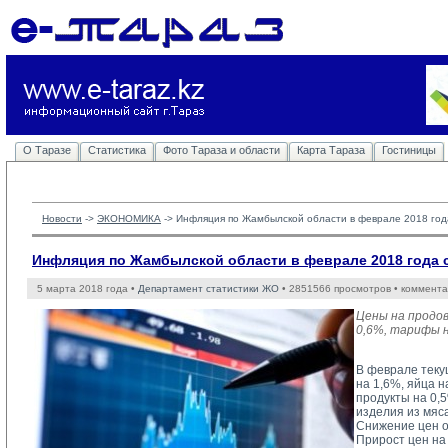
О Таразе
Статистика
Фото Тараза и области
Карта Тараза
Гостиницы
Новости
-> 
ЭКОНОМИКА
-> 
Инфляция по Жамбылской области в феврале 2018 год
Инфляция по Жамбылской области в феврале 2018 года 
5 марта 2018 года •
Департамент статистики ЖО
• 2851566 просмотров • коммента
Цены на продо
0,6%, тарифы н
В феврале теку
на 1,6%, яйца н
продукты на 0,
изделия из мяса
Снижение цен о
Прирост цен на