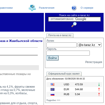
равочники
Развлечения
О сервере
Поиск на сайте e-taraz.kz
Новости
Новости e-taraz
Телефоный справочник
Видеоконференция
Почта на e-taraz.kz
Погода в Таразе
Замечания и предложения
Чат
Организации
Форум
Курсы валют
Web
раза и Жамбылской области
Логин
Пароль
Регистрация
Официальный курс валют
льственные товары на
Дата обновления: 01/08/2026 08:44:32
USD
473.59
ь на 4,1%, фрукты свежие
EUR
544.68
и птицу на 0,7%, молочные
ия на 0,3%, колбасы,
RUB
5.94
Подробно >>>
вание для отдыха, спорта, 