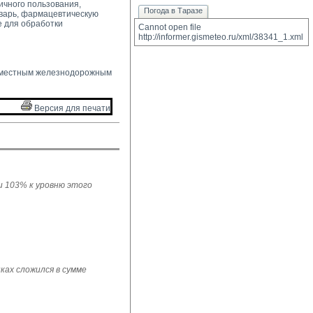
ичного пользования,
Погода в Таразе
варь, фармацевтическую
е для обработки
Cannot open file 
http://informer.gismeteo.ru/xml/38341_1.xml
 местным железнодорожным 
Версия для печати 
ли 103% к уровню этого
ках сложился в сумме