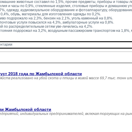
домашние животные составил по 1,5%, прочие предметы, приборы и товары л
лия и часы по 0,9%, стеклянные изделия, столовые приборы и домашнюю ут
,7%, одежду, аудиовизуальное оборудование и фотоаппаратуру, оборудовани
0,4%, обувь, материалы для изготовления одежды по 0,2%.
иво подорожало на 2,3%, бензин на 2,1%, уголь каменный на 0,8%.
 почтовые услуги повысился на 4,3%, амбулаторные услуги на 0,8%.
й по распределительным сетям уве-личились на 4,2%.
тояния подорожал на 3,2%, воздушным пассажирским транспортом на 1,8%,
нтарии 
густ 2018 года по Жамбылской области
зяйств реализовано на убой скота и птицы в живой массе 69,7 тыс. тонн и
вли Жамбылской области
едприятий, индивидуальных предпринимателей, включая торгующих на рын