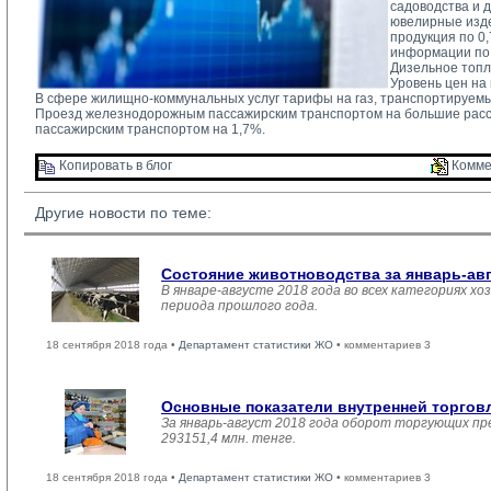
садоводства и 
ювелирные изде
продукция по 0
информации по 
Дизельное топл
Уровень цен на
В сфере жилищно-коммунальных услуг тарифы на газ, транспортируемы
Проезд железнодорожным пассажирским транспортом на большие расс
пассажирским транспортом на 1,7%.
Копировать в блог 
Комме
Другие новости по теме:
Состояние животноводства за январь-ав
В январе-августе 2018 года во всех категориях хо
периода прошлого года.
18 сентября 2018 года •
Департамент статистики ЖО
• комментариев 3
Основные показатели внутренней торго
За январь-август 2018 года оборот торгующих пр
293151,4 млн. тенге.
18 сентября 2018 года •
Департамент статистики ЖО
• комментариев 3