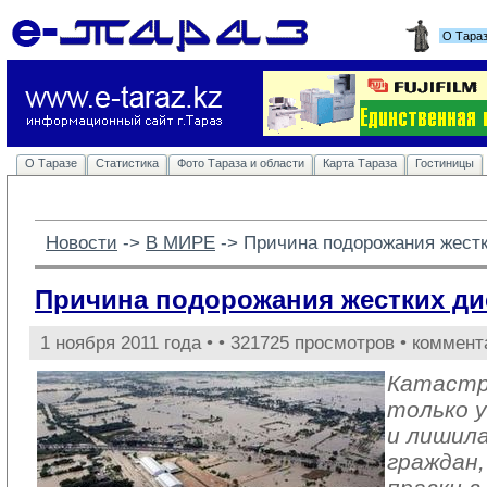
О Тара
О Таразе
Статистика
Фото Тараза и области
Карта Тараза
Гостиницы
Новости
-> 
В МИРЕ
-> 
Причина подорожания жестк
Причина подорожания жестких ди
1 ноября 2011 года •
• 321725 просмотров • коммент
Катастр
только у
и лишил
граждан,