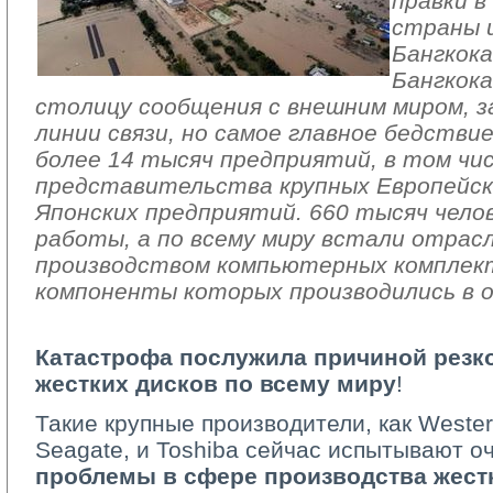
правки 
страны 
Бангкок
Бангкок
столицу сообщения с внешним миром, з
линии связи, но самое главное бедстви
более 14 тысяч предприятий, в том чи
представительства крупных Европейски
Японских предприятий. 660 тысяч чело
работы, а по всему миру встали отрасл
производством компьютерных комплек
компоненты которых производились в о
Катастрофа послужила причиной резк
жестких дисков по всему миру
!
Такие крупные производители, как Western 
Seagate, и Toshiba сейчас испытывают о
проблемы в сфере производства жест