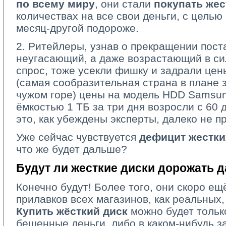
по всему миру
, они стали
покупать жес
количествах на все свои деньги, с целью
месяц-другой подороже.
2. Ритейлеры, узнав о прекращении поста
неугасающий, а даже возрастающий в си
спрос, тоже усекли фишку и задрали цен
(самая сообразительная страна в плане 
чужом горе) цены на модель HDD Samsun
ёмкостью 1 ТБ за три дня возросли с 60 
это, как убеждены эксперты, далеко не п
Уже сейчас чувствуется
дефицит жестки
что же будет дальше?
Будут ли жесткие диски дорожать 
Конечно будут! Более того, они скоро ещ
прилавков всех магазинов, как реальных,
Купить жёсткий диск
можно будет только
бешенные деньги, либо в каком-нибудь з