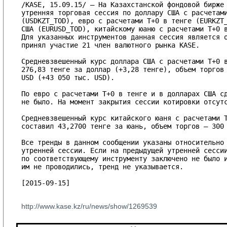
/KASE, 15.09.15/ – На Казахстанской фондовой бирже 
утренняя торговая сессия по доллару США с расчетами
(USDKZT_TOD), евро с расчетами T+0 в тенге (EURKZT_
США (EURUSD_TOD), китайскому юаню с расчетами T+0 в
Для указанных инструментов данная сессия является о
принял участие 21 член валютного рынка KASE.

Средневзвешенный курс доллара США с расчетами T+0 в
276,83 тенге за доллар (+3,28 тенге), объем торгов 
USD (+43 050 тыс. USD).

По евро с расчетами T+0 в тенге и в долларах США сд
не было. На момент закрытия сессии котировки отсутс
Средневзвешенный курс китайского юаня с расчетами T
составил 43,2700 тенге за юань, объем торгов – 300 
Все тренды в данном сообщении указаны относительно 
утренней сессии. Если на предыдущей утренней сессии
по соответствующему инструменту заключено не было и
им не проводились, тренд не указывается.

[2015-09-15]

http://www.kase.kz/ru/news/show/1269539