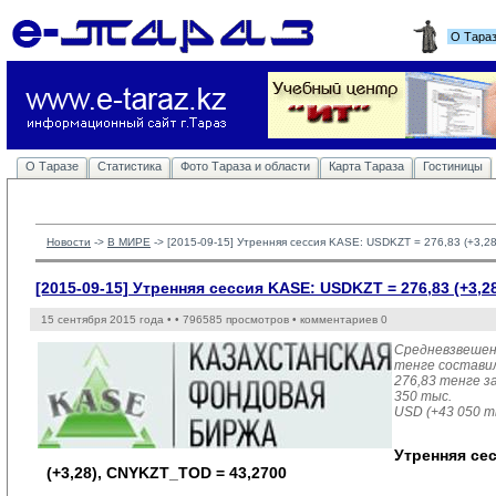
О Тара
О Таразе
Статистика
Фото Тараза и области
Карта Тараза
Гостиницы
Новости
-> 
В МИРЕ
-> 
[2015-09-15] Утренняя сессия KASE: USDKZT = 276,83 (+3,28
[2015-09-15] Утренняя сессия KASE: USDKZT = 276,83 (+3,2
15 сентября 2015 года •
• 796585 просмотров • комментариев 0
Средневзвешен
тенге состави
276,83 тенге за
350 тыс.
USD (+43 050 т
Утренняя се
(+3,28), CNYKZT_TOD = 43,2700