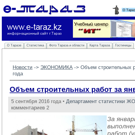
О Тара
О Таразе
Статистика
Фото Тараза и области
Карта Тараза
Гостиницы
Новости
-> 
ЭКОНОМИКА
-> 
Объем строительных р
года
Объем строительных работ за ян
5 сентября 2016 года •
Департамент статистики Ж
комментариев 2
За январ
выполне
работ (у