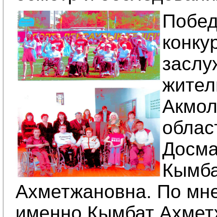
Побед
конку
заслу
жител
Акмол
облас
Досма
Кымб
Ахметжановна. По мн
именно Кымбат Ахмет