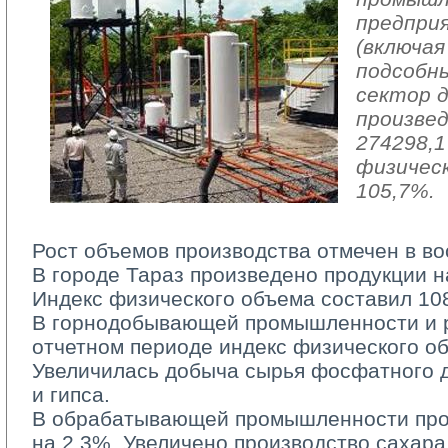
предпри
(включая
подсобн
сектор 
произвед
274298,1
физичес
105,7%.
Рост объемов производства отмечен в во
В городе Тараз произведено продукции на
Индекс физического объема составил 10
В горнодобывающей промышленности и ра
отчетном периоде индекс физического о
Увеличилась добыча сырья фосфатного д
и гипса.
В обрабатывающей промышленности прои
на 2,3%. Увеличено производство сахара