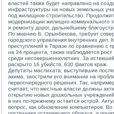
властей также будет направлено на соз
инфраструктуры на новых земельных уча
под жилищное строительство. Продолжит
модернизации жилищно­-коммунального х
и ремонту дорог, дальнейшему благоустр
По мнению Б. Орынбекова, требует сове
городского управления внутренних дел. 
преступлений в Таразе по сравнению с 
на 34 процента, также наблюдается рост
среди несовершеннолетних. За истекший
раскрыто 16 убийств, 630 фактов краж.
Депутаты маслихата, выступившие после 
акима, заострили его внимание на пробл
первоочередного решения. Так, наприме
считает, что местные власти должны акт
открытию новых дошкольных учреждений,
в них по­-прежнему остается острой. Акт
вопрос, как обновление компьютеров. Во
оргтехника устаревшего образца, и понят