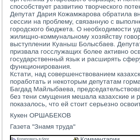
способствует развитию творческого поте
Депутат Дария Кожамжарова обратила в
сессии на проблему, связанную с выпол
городского бюджета. О необходимости у
жилищно-­коммунальному хозяйству гово
выступлении Куаныш Болысбаев. Депута
призвала госслужащих более активно ос
государственный язык и расширять сфер
функционирования.
Кстати, над совершенствованием казахск
поработать и некоторым депутатам горм
Багдад Майлыбаева, председательствова
без тени смущения мешала казахские и р
показалось, что ей стоит серьезно освои
Кукен ОРШАБЕКОВ
Газета "Знамя труда"
Комментарии 
Копировать в блог 