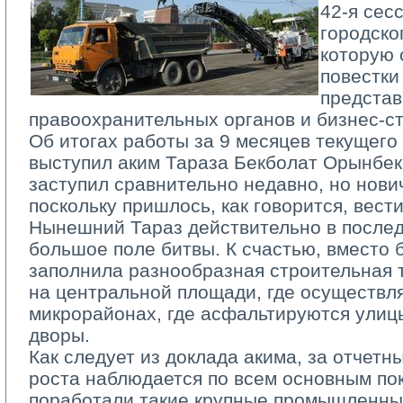
42­-я сес
городско
которую 
повестки
представ
правоохранительных органов и бизнес-­ст
Об итогах работы за 9 месяцев текущего 
выступил аким Тараза Бекболат Орынбек
заступил сравнительно недавно, но нович
поскольку пришлось, как говорится, вест
Нынешний Тараз действительно в послед
большое поле битвы. К счастью, вместо
заполнила разнообразная строительная т
на центральной площади, где осуществля
микрорайонах, где асфальтируются улиц
дворы.
Как следует из доклада акима, за отчетн
роста наблюдается по всем основным по
поработали такие крупные промышленные