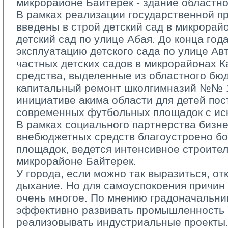
микрорайоне Байтерек ­- здание областн
В рамках реализации государственной п
введены в строй детский сад в микрорай
детский сад по улице Абая. До конца год
эксплуатацию детского сада по улице Ав
частных детских садов в микрорайонах К
средства, выделенные из областного бюд
капитальный ремонт школ­гимназий №№ 12
инициативе акима области для детей по
современных футбольных площадок с ис
В рамках социального партнерства бизне
внебюджетных средств благоустроено бо
площадок, ведется интенсивное строител
микрорайоне Байтерек.
У города, если можно так выразиться, от
дыхание. Но для самоуспокоения причин 
очень многое. По мнению градоначальни
эффективно развивать промышленность 
реализовывать индустриальные проекты.