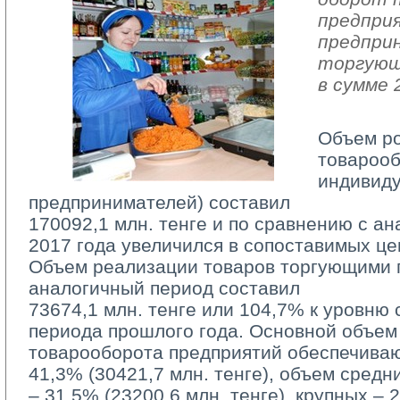
предпри
предпри
торгующ
в сумме 
Объем р
товарооб
индивид
предпринимателей) составил
170092,1 млн. тенге и по сравнению с а
2017 года увеличился в сопоставимых це
Объем реализации товаров торгующими п
аналогичный период составил
73674,1 млн. тенге или 104,7% к уровню 
периода прошлого года. Основной объем
товарооборота предприятий обеспечива
41,3% (30421,7 млн. тенге), объем средн
– 31,5% (23200,6 млн. тенге), крупных – 