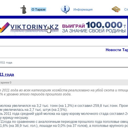
О Таразе
Информация
Сп
Новости Та
2011 года
11 года
тариев 0
е 2011 года во всех категориях хозяйств реализовано на убой скота и птицы
 % к уровню этого периода прошлого года.
олока увеличился на 3,2 тыс. тонн (на 1,3%) и составил 259,8 тыс.тонн. Про
 увеличилась на 2,7 тыс. штук (на 2,5%).
ь 2011 года средний удой молока на одну корову молочного стада составил 24
у курицу-несушку.
11года по сравнению с аналогичным периодом прошлого года поголовье овец и
1,6% (на 38,9 тыс. гол.), лошади на 0,0% (на 37 голов), а поголовье крупного 