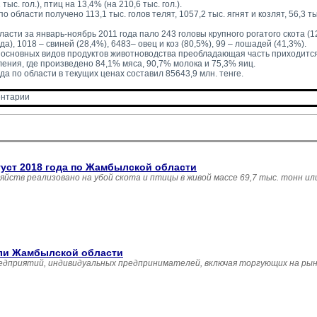
 тыс. гол.), птиц на 13,4% (на 210,6 тыс. гол.).
о области получено 113,1 тыс. голов телят, 1057,2 тыс. ягнят и козлят, 56,3 тыс
ласти за январь-ноябрь 2011 года пало 243 головы крупного рогатого скота (1
а), 1018 – свиней (28,4%), 6483– овец и коз (80,5%), 99 – лошадей (41,3%).
 основных видов продуктов животноводства преобладающая часть приходится
ения, где произведено 84,1% мяса, 90,7% молока и 75,3% яиц.
а по области в текущих ценах составил 85643,9 млн. тенге. 
нтарии 
густ 2018 года по Жамбылской области
зяйств реализовано на убой скота и птицы в живой массе 69,7 тыс. тонн и
вли Жамбылской области
едприятий, индивидуальных предпринимателей, включая торгующих на рын