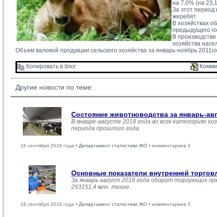
на 7,0% (на 23,1
За этот период п
жеребят.
В хозяйствах об
предыдущего год
В производстве
хозяйства насел
Объем валовой продукции сельского хозяйства за январь-ноябрь 2011год
Копировать в блог 
Комме
Другие новости по теме:
Состояние животноводства за январь-ав
В январе-августе 2018 года во всех категориях хо
периода прошлого года.
18 сентября 2018 года •
Департамент статистики ЖО
• комментариев 3
Основные показатели внутренней торго
За январь-август 2018 года оборот торгующих пр
293151,4 млн. тенге.
18 сентября 2018 года •
Департамент статистики ЖО
• комментариев 3