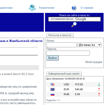
равочники
Развлечения
О сервере
Поиск на сайте e-taraz.kz
Новости
Новости e-taraz
Телефоный справочник
Видеоконференция
Почта на e-taraz.kz
Погода в Таразе
Замечания и предложения
Чат
Организации
Форум
Курсы валют
Web
раза и Жамбылской области
Логин
Пароль
Регистрация
Официальный курс валют
 в живой массе 80,3 тыс.
Дата обновления: 01/08/2026 08:44:32
USD
473.59
изводство яиц по сравнению
EUR
544.68
58 кг, средний выход яиц 
RUB
5.94
 коз в хозяйствах области 
Подробно >>>
рогатого скота уменьшилось