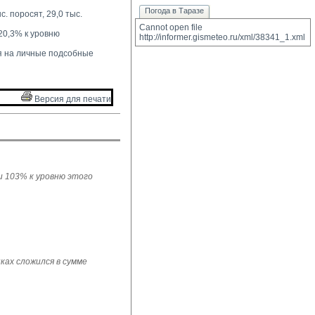
Погода в Таразе
. поросят, 29,0 тыс. 
Cannot open file 
20,3% к уровню 
http://informer.gismeteo.ru/xml/38341_1.xml
 на личные подсобные 
Версия для печати 
ли 103% к уровню этого
ках сложился в сумме