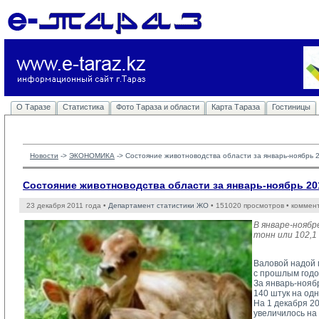
О Таразе
Статистика
Фото Тараза и области
Карта Тараза
Гостиницы
Новости
-> 
ЭКОНОМИКА
-> 
Состояние животноводства области за январь-ноябрь 
Состояние животноводства области за январь-ноябрь 20
23 декабря 2011 года •
Департамент статистики ЖО
• 151020 просмотров • коммен
В январе-ноябр
тонн или 102,1
Валовой надой м
с прошлым годом
За январь-ноябр
140 штук на одн
На 1 декабря 20
увеличилось на 