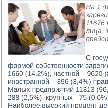
На 1 ф
зарег
11676
лица, 
предс
С госу
формой собственности зареги
1660 (14,2%), частной – 9620 
иностранной – 396 (3,4%) пра
Малых предприятий 11313 (96,
288 (2,5%), крупных - 75 (0,6%
Наиболее высокий процент де