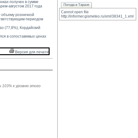
нках получен в сумме 
Погода в Таразе
арем-августом 2017 года
Cannot open file 
 объему розничной 
http://informer.gismeteo.ru/xml/38341_1.xml
ответствующим периодом
з (77,8%), Кордайский 
лся в сопоставимых ценах 
Версия для печати 
ли 103% к уровню этого