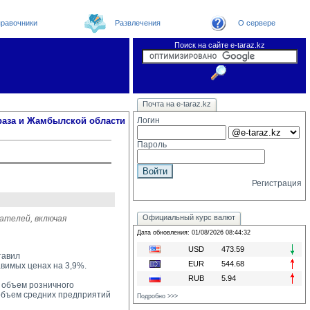
равочники
Развлечения
О сервере
Поиск на сайте e-taraz.kz
Новости
Новости e-taraz
Телефоный справочник
Видеоконференция
Почта на e-taraz.kz
Погода в Таразе
Замечания и предложения
Чат
Организации
Форум
Курсы валют
Web
раза и Жамбылской области
Логин
Пароль
Регистрация
Официальный курс валют
ателей, включая
Дата обновления: 01/08/2026 08:44:32
USD
473.59
тавил
EUR
544.68
авимых ценах на 3,9%.
RUB
5.94
 объем розничного 
 объем средних предприятий
Подробно >>>