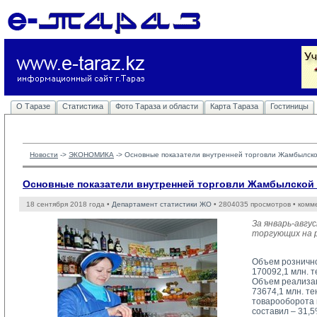
О Таразе
Статистика
Фото Тараза и области
Карта Тараза
Гостиницы
Новости
-> 
ЭКОНОМИКА
-> 
Основные показатели внутренней торговли Жамбылск
Основные показатели внутренней торговли Жамбылской
18 сентября 2018 года •
Департамент статистики ЖО
• 2804035 просмотров • комм
За январь-авгу
торгующих на р
Объем рознично
170092,1 млн. 
Объем реализац
73674,1 млн. т
товарооборота 
составил – 31,5