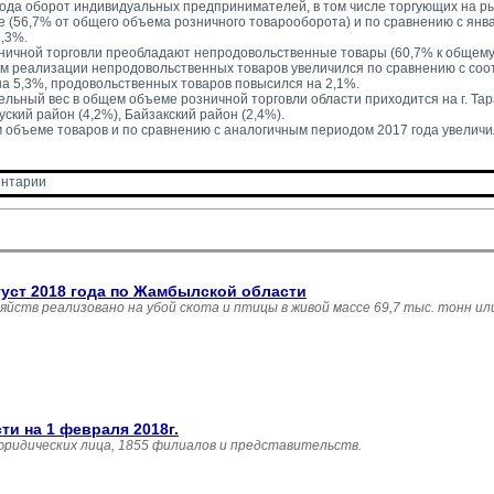
года оборот индивидуальных предпринимателей, в том числе торгующих на ры
ге (56,7% от общего объема розничного товарооборота) и по сравнению с янв
3,3%.
зничной торговли преобладают непродовольственные товары (60,7% к общему
ем реализации непродовольственных товаров увеличился по сравнению с со
на 5,3%, продовольственных товаров повысился на 2,1%.
льный вес в общем объеме розничной торговли области приходится на г. Тара
уский район (4,2%), Байзакский район (2,4%).
м объеме товаров и по сравнению с аналогичным периодом 2017 года увеличи
нтарии 
густ 2018 года по Жамбылской области
зяйств реализовано на убой скота и птицы в живой массе 69,7 тыс. тонн и
и на 1 февраля 2018г.
юридических лица, 1855 филиалов и представительств.