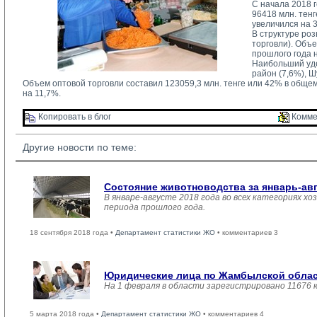
С начала 2018 
96418 млн. тен
увеличился на 
В структуре ро
торговли). Объ
прошлого года 
Наибольший уде
район (7,6%), Ш
Объем оптовой торговли составил 123059,3 млн. тенге или 42% в обще
на 11,7%.
Копировать в блог 
Комме
Другие новости по теме:
Состояние животноводства за январь-ав
В январе-августе 2018 года во всех категориях хо
периода прошлого года.
18 сентября 2018 года •
Департамент статистики ЖО
• комментариев 3
Юридические лица по Жамбылской област
На 1 февраля в области зарегистрировано 11676 
5 марта 2018 года •
Департамент статистики ЖО
• комментариев 4