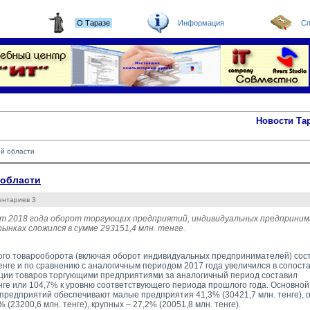
О Таразе
Информация
Сп
Новости Та
ой области
 области
ентариев 3
ст 2018 года оборот торгующих предприятий, индивидуальных предприним
ынках сложился в сумме 293151,4 млн. тенге.
го товарооборота (включая оборот индивидуальных предпринимателей) сос
тенге и по сравнению с аналогичным периодом 2017 года увеличился в сопост
ии товаров торгующими предприятиями за аналогичный период составил 
енге или 104,7% к уровню соответствующего периода прошлого года. Основной
предприятий обеспечивают малые предприятия 41,3% (30421,7 млн. тенге),
% (23200,6 млн. тенге), крупных – 27,2% (20051,8 млн. тенге).