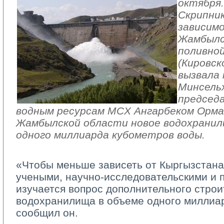
октября
Скрипник
зависим
Жамбылс
поливно
(Кировск
вызвала
Минсельх
председ
водным ресурсам МСХ Ангарбеком Орма
Жамбылской области новое водохрани
одного миллиарда кубометров воды.
«Чтобы меньше зависеть от Кыргызстана
учеными, научно-исследовательскими и 
изучается вопрос дополнительного строи
водохранилища в объеме одного миллиар
сообщил он.