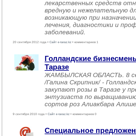
лекарственных средств отн
вредную и нежелательную дл
возникающую при назначени
лечения, диагностики и про
заболеваний.
20 сентября 2012 года •
Сайт e-taraz.kz
• комментариев 1
Голландские бизнесмены
Таразе
ЖАМБЫЛСКАЯ ОБЛАСТЬ. 8 с
/Галина Скрипник/ - Голланд
закупают розы в Таразе у п
энтузиаста по выращивани
сортов роз Алиакбара Алише
9 сентября 2010 года •
Сайт e-taraz.kz
• комментариев 0
Специальное предложен