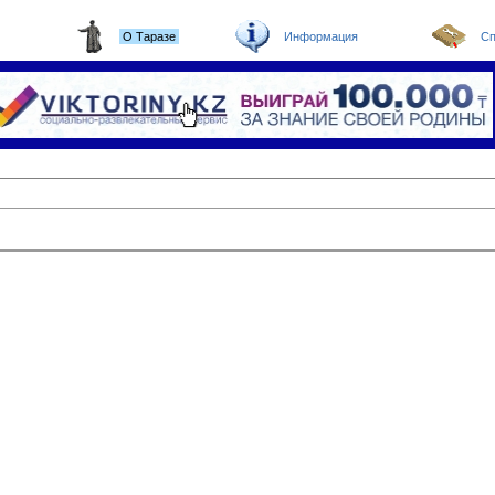
О Таразе
Информация
Сп