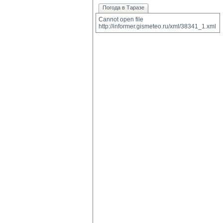
Погода в Таразе
Cannot open file 
http://informer.gismeteo.ru/xml/38341_1.xml