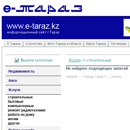
О Таразе
Статистика
Фото Тараза и области
Карта Тараза
Гостиницы
Выбери категорию
Услуги
-> строительные
Не найдено подходящих записей
Недвижимость
начало
... 
<-пред.
след.->
... 
конец
Авто
Услуги
строительные
бытовые
компьютерные
ремонт радиотехники
работа по дому
интим
другое