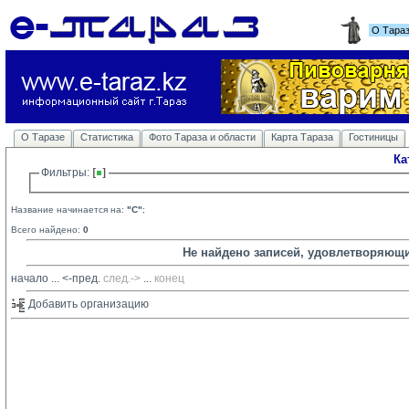
О Тара
О Таразе
Статистика
Фото Тараза и области
Карта Тараза
Гостиницы
Ка
Фильтры: 
Название начинается на:
"C"
;
Всего найдено:
0
Не найдено записей, удовлетворяющ
начало
... 
<-пред.
след.->
... 
конец
Добавить организацию 