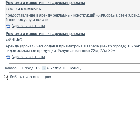
Реклама и маркетинг -> наружная реклама
ТОО "GOODMAKER"
предоставление в аренду рекламных конструкций (билборды), стен (брэнд
баннеров,услуги печати.
Адреса и контакты
Реклама и маркетинг -> наружная реклама
ФИНЬКО
Аренда (прокат) билбордов и призматрона в Таразе (центр города). Шир
видов рекламной продукции. Услуги автовышек 22м, 27м, 30м
Адреса и контакты
начало
... 
<-пред.
1
2
3
4
5
след.->
... 
конец
Добавить организацию 