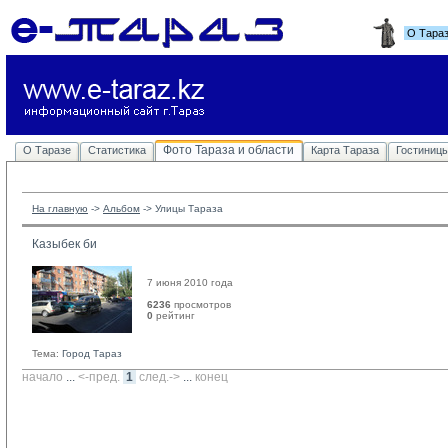
О Тара
Фото Тараза и области
О Таразе
Статистика
Карта Тараза
Гостиниц
На главную
-> 
Альбом
-> 
Улицы Тараза
Казыбек би
7 июня 2010 года
6236
просмотров
0
рейтинг 
Тема:
Город Тараз
начало
... 
<-пред.
1
след.->
... 
конец