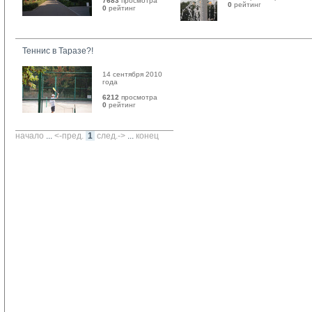
7683
просмотра
0
рейтинг 
0
рейтинг 
Теннис в Таразе?!
14 сентября 2010
года
6212
просмотра
0
рейтинг 
начало
... 
<-пред.
1
след.->
... 
конец