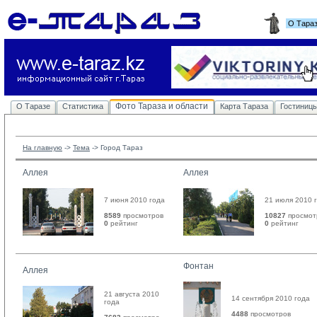
О Тара
Фото Тараза и области
О Таразе
Статистика
Карта Тараза
Гостиниц
На главную
-> 
Тема
-> 
Город Тараз
Аллея
Аллея
7 июня 2010 года
21 июля 2010 
8589
просмотров
10827
просмот
0
рейтинг 
0
рейтинг 
Фонтан
Аллея
21 августа 2010
14 сентября 2010 года
года
4488
просмотров