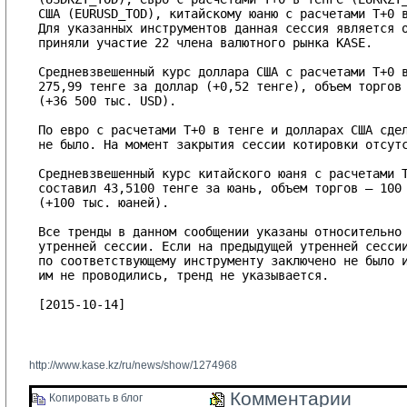
США (EURUSD_TOD), китайскому юаню с расчетами T+0 в
Для указанных инструментов данная сессия является о
приняли участие 22 члена валютного рынка KASE.

Средневзвешенный курс доллара США с расчетами T+0 в
275,99 тенге за доллар (+0,52 тенге), объем торгов 
(+36 500 тыс. USD).

По евро с расчетами T+0 в тенге и долларах США сдел
не было. На момент закрытия сессии котировки отсутс
Средневзвешенный курс китайского юаня с расчетами T
составил 43,5100 тенге за юань, объем торгов – 100 
(+100 тыс. юаней).

Все тренды в данном сообщении указаны относительно 
утренней сессии. Если на предыдущей утренней сессии
по соответствующему инструменту заключено не было и
им не проводились, тренд не указывается.

[2015-10-14]

http://www.kase.kz/ru/news/show/1274968
Комментарии 
Копировать в блог 