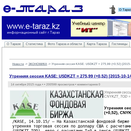
О Тара
О Таразе
Статистика
Фото Тараза и области
Карта Тараза
Гостиницы
Новости
-> 
ЭКОНОМИКА
-> 
Утренняя сессия KASE: USDKZT = 275,99 (+0,52) [2015-
Утренняя сессия KASE: USDKZT = 275,99 (+0,52) [2015-10-1
14 октября 2015 года •
• 200599 просмотров • комментариев 0
Утренняя сесси
CNYKZT_TOD = 
Утренняя се
(+0,52), CNY
/KASE, 14.10.15/ – На Казахстанской фондовой бирже 
утренняя торговая сессия по доллару США с расчетами
(USDKZT_TOD), евро с расчетами T+0 в тенге (EURKZT_