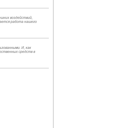
ешних воздействий,
шается работа нашего
зованными. И, как
арственных средств в