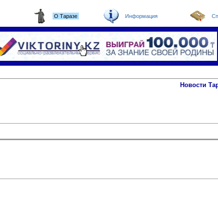
О Таразе
Информация
Сп
Новости Та