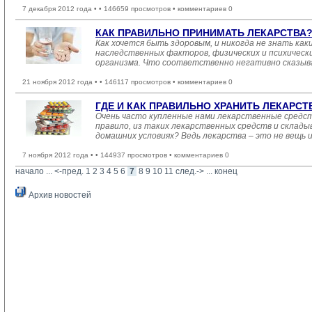
7 декабря 2012 года •
• 146659 просмотров • комментариев 0
КАК ПРАВИЛЬНО ПРИНИМАТЬ ЛЕКАРСТВА
Как хочется быть здоровым, и никогда не знать ка
наследственных факторов, физических и психическ
организма. Что соответственно негативно сказывае
21 ноября 2012 года •
• 146117 просмотров • комментариев 0
ГДЕ И КАК ПРАВИЛЬНО ХРАНИТЬ ЛЕКАРС
Очень часто купленные нами лекарственные средств
правило, из таких лекарственных средств и склады
домашних условиях? Ведь лекарства – это не вещь 
7 ноября 2012 года •
• 144937 просмотров • комментариев 0
начало
... 
<-пред.
1
2
3
4
5
6
7
8
9
10
11
след.->
... 
конец
Архив новостей