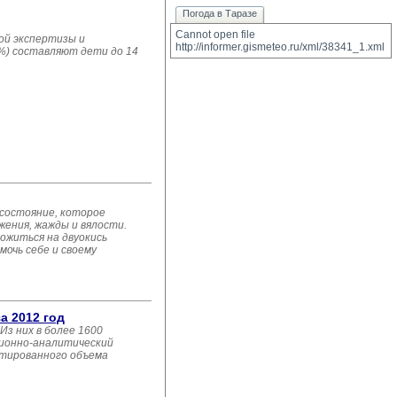
Погода в Таразе
Cannot open file 
ой экспертизы и
http://informer.gismeteo.ru/xml/38341_1.xml
0%) составляют дети до 14
 состояние, которое
жения, жажды и вялости.
ложиться на двуокись
мочь себе и своему
а 2012 год
Из них в более 1600
ционно-аналитический
нтированного объема