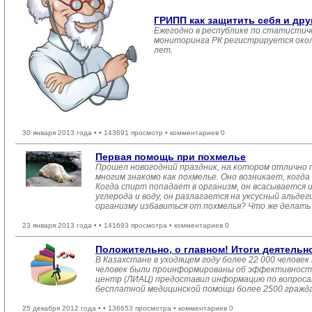
ГРИПП как защитить себя и дру
Ежегодно в республике по статистич
мониторинга РК регистрируется около
лет.
30 января 2013 года •
• 143691 просмотр • комментариев 0
Первая помощь при похмелье
Прошел новогодний праздник, на котором отлично п
многим знакомо как похмелье. Оно возникает, когда
Когда спирт попадает в организм, он всасывается и
углерода и воду, он разлагается на уксусный альде
организму избавиться от похмелья? Что же делат
23 января 2013 года •
• 141693 просмотра • комментариев 0
Положительно, о главном! Итоги деятельн
В Казахстане в уходящем году более 22 000 человек
человек были проинформированы об эффективности
центр (ЛИАЦ) предоставил информацию по вопроса
бесплатной медицинской помощи более 2500 граждан
25 декабря 2012 года •
• 136653 просмотра • комментариев 0