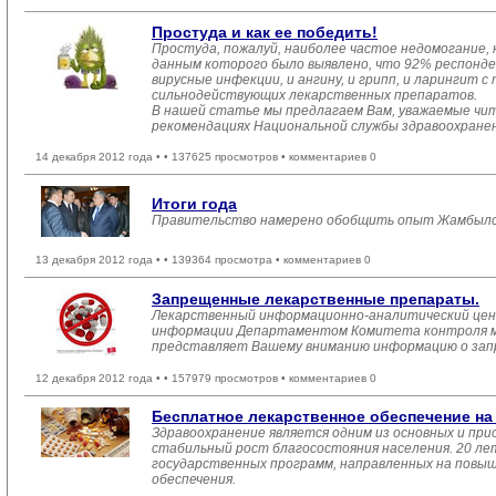
Простуда и как ее победить!
Простуда, пожалуй, наиболее частое недомогание,
данным которого было выявлено, что 92% респонде
вирусные инфекции, и ангину, и грипп, и ларингит 
сильнодействующих лекарственных препаратов.
В нашей статье мы предлагаем Вам, уважаемые чит
рекомендациях Национальной службы здравоохране
14 декабря 2012 года •
• 137625 просмотров • комментариев 0
Итоги года
Правительство намерено обобщить опыт Жамбылс
13 декабря 2012 года •
• 139364 просмотра • комментариев 0
Запрещенные лекарственные препараты.
Лекарственный информационно-аналитический цент
информации Департаментом Комитета контроля ме
представляет Вашему вниманию информацию о запр
12 декабря 2012 года •
• 157979 просмотров • комментариев 0
Бесплатное лекарственное обеспечение н
Здравоохранение является одним из основных и пр
стабильный рост благосостояния населения. 20 ле
государственных программ, направленных на повыш
обеспечения.