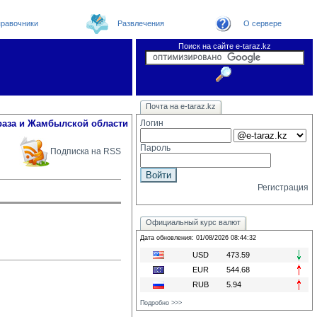
равочники
Развлечения
О сервере
Поиск на сайте e-taraz.kz
Новости
Новости e-taraz
Телефоный справочник
Видеоконференция
Почта на e-taraz.kz
Погода в Таразе
Замечания и предложения
Чат
Организации
Форум
Курсы валют
Web
раза и Жамбылской области
Логин
Пароль
Подписка на RSS
Регистрация
Официальный курс валют
Дата обновления: 01/08/2026 08:44:32
USD
473.59
EUR
544.68
RUB
5.94
Подробно >>>