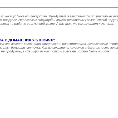
?
кими на вкус бывают лекарства. Между тем, в зависимости от различных вн
их нагрузок, стрессовых ситуаций и других негативных воздействий нару
тся на работе и на личной жизни. А раз так, то мы начинаем лечиться.
ТВА В ДОМАШНИХ УСЛОВИЯХ?
а для лечения каких-либо заболеваний или симптомов, остаются не исполь
вается домашняя аптечка. Как же сохранить качество и безопасность лек
и не продукты, а специфический товар и здесь не должно быть ошибок.