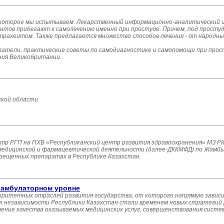
 которое мы испытываем. Лекарственный информационно-аналитический ц
нтов прибегают к самолечению именно при простуде. Причем, под просту
с трахеитом. Также предлагается множество способов лечения - от народн
атели, практические советы по самодиагностике и самопомощи при прост
ния Великобритании.
кой области
р РГП на ПХВ «Республиканский центр развития здравоохранения» МЗ РК
дицинской и фармацевтической деятельности (далее-ДККМФД) по Жамбы
ещенных препаратах в Республике Казахстан.
а амбулаторном уровне
иоритетных отраслей развития государства, от которого напрямую завис
т независимости Республики Казахстан стали временем новых стратегий 
ение качества оказываемых медицинских услуг, совершенствования сист