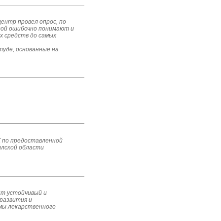
ентр провел опрос, по
дой ошибочно понимают и
ых средств до самых
уде, основанные на 
 по предоставленной
лской области
ит устойчивый и
развития и
емы лекарственного