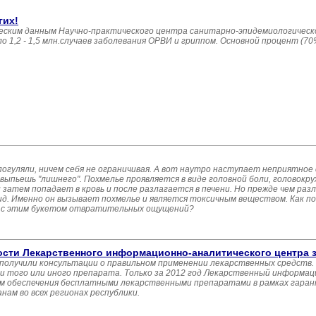
гих!
еским данным Научно-практического центра санитарно-эпидемиологическ
 1,2 - 1,5 млн.случаев заболевания ОРВИ и гриппом. Основной процент (7
огуляли, ничем себя не ограничивая. А вот наутро наступает неприятное
 выпьешь "лишнего". Похмелье проявляется в виде головной боли, головокру
 затем попадает в кровь и после разлагается в печени. Но прежде чем раз
гид. Именно он вызывает похмелье и является токсичным веществом. Как по
ь с этим букетом отвратительных ощущений?
ости Лекарственного информационно-аналитического центра з
 получили консультации о правильном применении лекарственных средств. 
 того или иного препарата. Только за 2012 год Лекарственный информа
м обеспечения бесплатными лекарственными препаратами в рамках гара
ам во всех регионах республики.