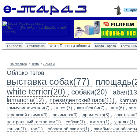
О Тара
Фото Тараза и области
О Таразе
Статистика
Карта Тараза
Гостиниц
На главную
-> 
Тема
-> 
Альбом
Облако тэгов
выставка собак(77)
площадь(
,
white terrier(20)
собаки(20)
абая(13
,
,
lamancha(12)
,
,
президентский парк(11)
karmarn
,
,
,
,
коммунистическая(7)
аллея(7)
казыбек би(7)
парк(6)
хим
,
,
,
городской акимат(3)
рахимова(3)
драмтеатр(3)
советская(
,
,
,
центральный гастроном(1)
собаки(1)
акимат(1)
ущелье(1)
,
,
,
каньон(1)
гаи(1)
областной акимат(1)
жамбылская область