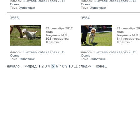
Альбом:
Выставки собак Тараз 2012
Альбом:
Выставки собак Тараз 2012
Осень
Осень
Тема:
Животные
Тема:
Животные
3565
3564
21 сентября 2012
21 сентября 2
года
года
Богданов М.М. 
Богданов М.М. 
923
просмотра
644
просмотра
0
рейтинг 
0
рейтинг 
Альбом:
Выставки собак Тараз 2012
Альбом:
Выставки собак Тараз 2012
Осень
Осень
Тема:
Животные
Тема:
Животные
начало
... 
<-пред.
1
2
3
4
5
6
7
8
9
10
11
след.->
... 
конец